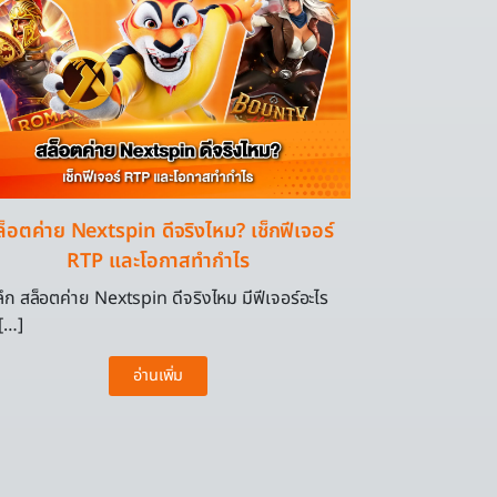
็อตค่าย Nextspin ดีจริงไหม? เช็กฟีเจอร์
RTP และโอกาสทำกำไร
ลึก สล็อตค่าย Nextspin ดีจริงไหม มีฟีเจอร์อะไร
เด็ด […]
อ่านเพิ่ม