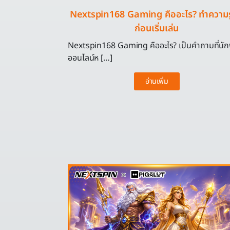
Nextspin168 Gaming คืออะไร? ทำความรู
ก่อนเริ่มเล่น
Nextspin168 Gaming คืออะไร? เป็นคำถามที่นัก
ออนไลน์ห […]
อ่านเพิ่ม