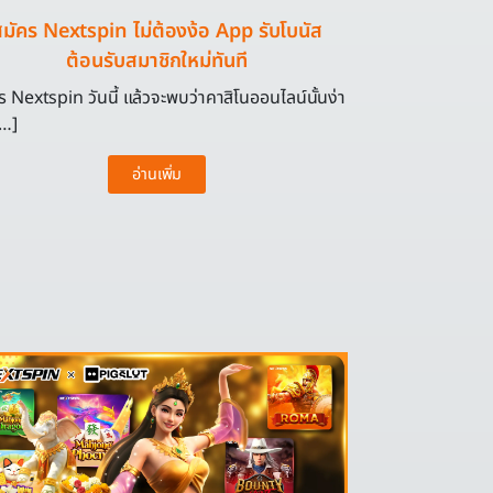
สมัคร Nextspin ไม่ต้องง้อ App รับโบนัส
ต้อนรับสมาชิกใหม่ทันที
ร Nextspin วันนี้ แล้วจะพบว่าคาสิโนออนไลน์นั้นง่า
[…]
อ่านเพิ่ม