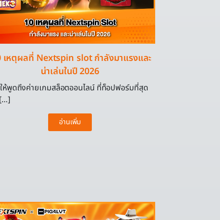
 เหตุผลที่ Nextspin slot กำลังมาแรงและ
น่าเล่นในปี 2026
ะให้พูดถึงค่ายเกมสล็อตออนไลน์ ที่ท็อปฟอร์มที่สุด
[…]
อ่านเพิ่ม